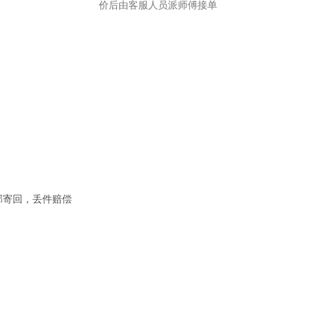
价后由客服人员派师傅接单
邮寄回，丢件赔偿