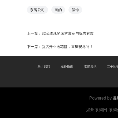
泵阀公司
画的
偿命
上一篇：
32朵玫瑰的纵容寓意与标志有趣
下一篇：
新店开业送花篮，喜庆祝愿到！
关于我们
服务指南
维修资讯
二手回
Powered by
温
温州泵阀网-泵阀