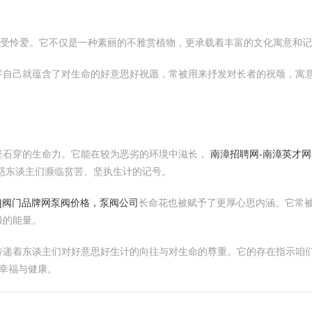
广受怜爱。它不仅是一种素丽的不雅赏植物，更承载着丰富的文化寓意和
自己就蕴含了对生命的好意思好祝愿，常被用来抒发对长者的祝颂，寓意
坚石穿的生命力。它能在较为恶劣的环境中滋长，
南漳招聘网-南漳英才网
惑东谈主们濒临贫苦、坚执生计的记号。
网|阀门品牌网泵阀价格，泵阀公司
长命花也被赋予了更厚心思内涵。它常
极的能量。
传递着东谈主们对好意思好生计的向往与对生命的尊重。它的存在指示咱们
的幸福与健康。