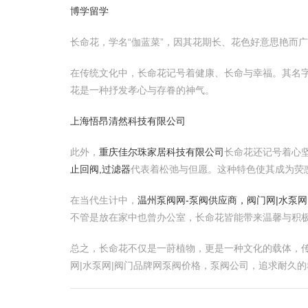
博学留学
长命花，学名“伽蓝菜”，因其花期长、花色好意思艳而
在传统文化中，长命花记号着健康、长命与幸福。其名字
花是一种抒发孝心与存眷的神气。
上海悟昂清然科技有限公司
此外，
重庆佳尔珠家居科技有限公司
长命花还记号着心
止回阀,过滤器
代表着松弛与但愿。这种特色使其成为荧
在当代生计中，
温州泵阀网-泵阀供应商，阀门网|水泵
不管是放在家中也曾办公室，长命花皆能带来温馨与积
总之，长命花不仅是一莳植物，更是一种文化的载体，
网|水泵网|阀门品牌网泵阀价格，泵阀公司，追求耐久