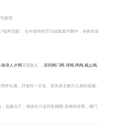
记号真理。
“福寿无疆”。在中国传统节日或家庭约聚中，补救长命
-南漳人才网
花期执久，
深圳阀门网-球阀,闸阀,截止阀,
被用作礼物，抒发对一又友、亲东谈主耐久心扉的选藏。
：选藏当下，感德生计温州泵阀网-泵阀供应商，阀门